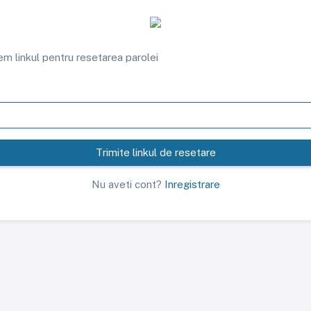
em linkul pentru resetarea parolei
Trimite linkul de resetare
Nu aveti cont?
Inregistrare